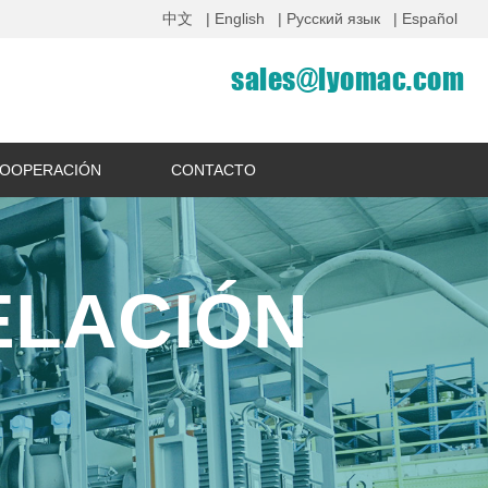
中文
| English
| Русский язык
| Español
sales@lyomac.com
OOPERACIÓN
CONTACTO
ELACIÓN