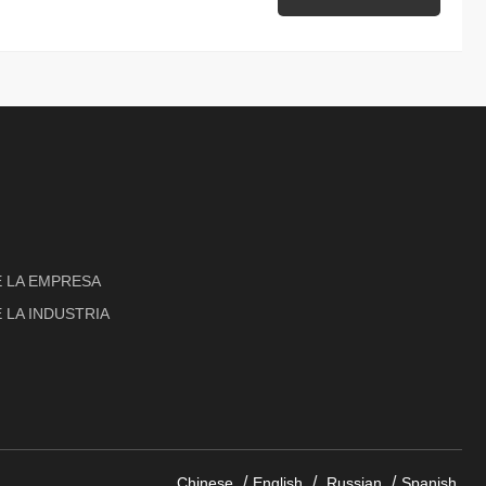
E LA EMPRESA
 LA INDUSTRIA
/
/
/
Chinese
English
Russian
Spanish